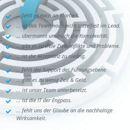
… fehlt es noch an Klarheit.
… ist das Team noch nicht sattelfest im Lead.
… übermannt uns noch die Komplexität.
… gibt es zu viele Zielkonflikte und Probleme.
… ist die Akzeptanz zu niedrig.
… fehlt der Support der Führungsebene.
... gibt es zu wenig Zeit & Geld.
... ist unser Team unterbesetzt.
... ist die IT der Engpass.
... fehlt uns der Glaube an die nachhaltige
Wirksamkeit.