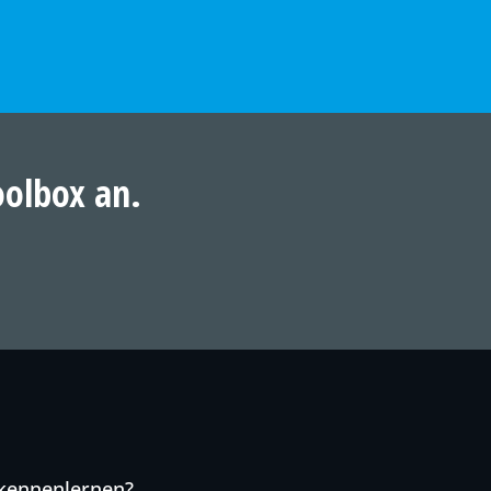
oolbox an.
 kennenlernen?