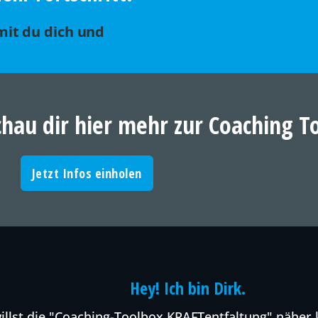
mit du dich und
chau dir hier mehr zur Coaching T
Jetzt Infos einholen
Hey! Ich bin Dirk.
illst die "Coaching-Toolbox KRAFTentfaltung" näher