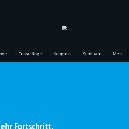
my
Consulting
Kongress
Seminare
Me
hr Fortschritt.