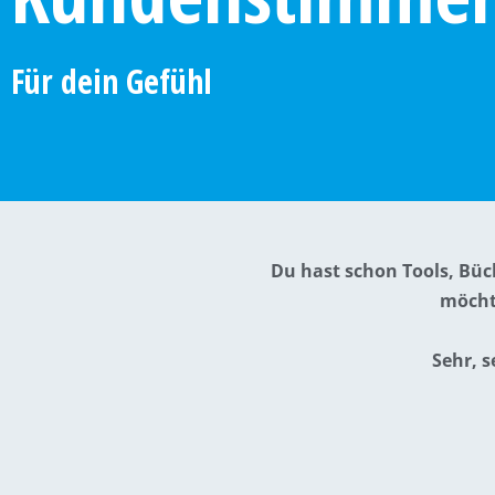
Für dein Gefühl
Du hast schon Tools, Büc
möcht
Sehr, s