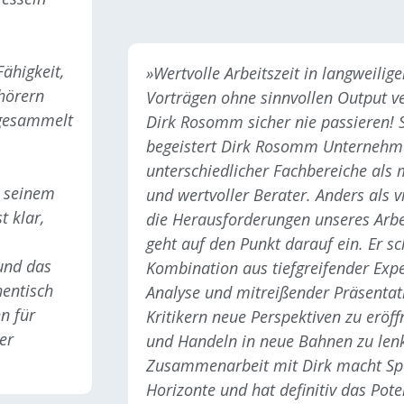
ähigkeit,
»Wertvolle Arbeitszeit in langweilig
uhörern
Vorträgen ohne sinnvollen Output v
 gesammelt
Dirk Rosomm sicher nie passieren! S
begeistert Dirk Rosomm Unternehm
unterschiedlicher Fachbereiche als 
d seinem
und wertvoller Berater. Anders als v
t klar,
die Herausforderungen unseres Arb
geht auf den Punkt darauf ein. Er sc
und das
Kombination aus tiefgreifender Expe
hentisch
Analyse und mitreißender Präsentati
hn für
Kritikern neue Perspektiven zu erö
er
und Handeln in neue Bahnen zu lenk
Zusammenarbeit mit Dirk macht Spa
Horizonte und hat definitiv das Pote