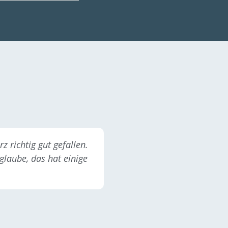
r kennen lernt. Viel
cher und näher als
rk versteht es durch
ar zu führen und die
setzen um die
en rauszukitzeln.
ie liebevolle die dem
rme gibt und Dirk der
er einem auch mal
e Ansagen macht. Ich
 Seminar Team Play
el 1 bedenkenlos
n. Man muss es
um es beurteilen zu
UST PLAY:)
z richtig gut gefallen.
glaube, das hat einige