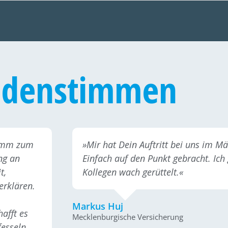
Teilnehme
authentis
sonst. Di
das Semin
Anker zu 
Problemch
Anna ist d
ganzen Wä
Macher, d
ganz klar
ndenstimmen
kann das
Coach Lev
empfehle
erleben, 
können. J
somm zum
»Mir hat Dein Auftritt bei uns im Mär
ng an
Einfach auf den Punkt gebracht. Ich 
t,
Kollegen wach gerüttelt.«
erklären.
Markus Huj
hafft es
Mecklenburgische Versicherung
fesseln