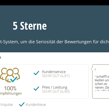
5 Sterne
t-System, um die Seriosität der Bewertungen für dich
n
Empfehlu
Kundenservice
wenn man
SEHR GUT (4,91)
sehr herzl
nicht das
man einen
100%
Preis / Leistung
beschreib
SEHR GUT (4,90)
alt man i
mpfehlungen
18.07.202
erreicht 
bekommt e
man spiel
 Impulse
Kundentreue
stellt un