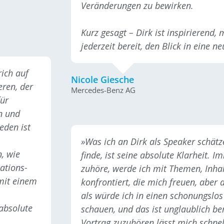
Veränderungen zu bewirken.
Kurz gesagt – Dirk ist inspirierend,
jederzeit bereit, den Blick in eine n
ich auf
Nicole Giesche
ren, der
Mercedes-Benz AG
ür
n und
eden ist
»Was ich an Dirk als Speaker schät
, wie
finde, ist seine absolute Klarheit. 
ations-
zuhöre, werde ich mit Themen, Inh
mit einem
konfrontiert, die mich freuen, aber au
als würde ich in einen schonungslos
absolute
schauen, und das ist unglaublich be
Vortrag zuzuhören lässt mich schn