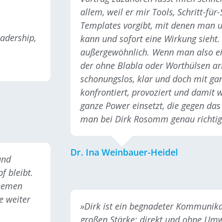
allem, weil er mir Tools, Schritt-für
Templates vorgibt, mit denen man u
adership,
kann und sofort eine Wirkung sieht.
außergewöhnlich. Wenn man also e
der ohne Blabla oder Worthülsen arb
schonungslos, klar und doch mit ga
konfrontiert, provoziert und damit w
ganze Power einsetzt, die gegen das 
man bei Dirk Rosomm genau richtig
Dr. Ina Weinbauer-Heidel
und
f bleibt.
Themen
e weiter
»Dirk ist ein begnadeter Kommunika
großen Stärke: direkt und ohne Um