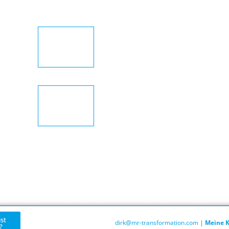
Simone Oßwald
30. November 2024
Jasmin Kohler
30. November 2024
Marie Peters
30. November 2024
ist
dirk@mr-transformation.com
|
Meine 
?