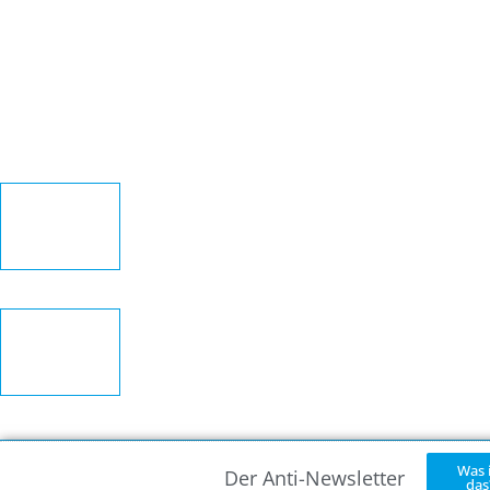
Miriam Kirsten
30. November 2024
Johanna Voß
30. November 2024
Stephanie Heldmann
30. November 2024
Was 
Der Anti-Newsletter
das