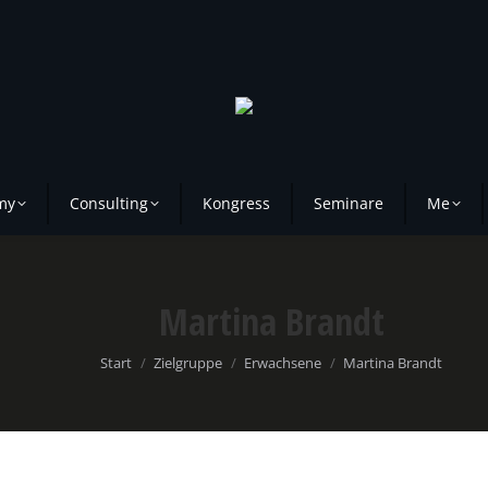
my
Consulting
Kongress
Seminare
Me
Martina Brandt
Sie befinden sich hier:
Start
Zielgruppe
Erwachsene
Martina Brandt