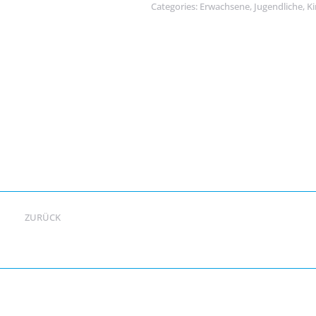
Categories:
Erwachsene
,
Jugendliche
,
Ki
Autor:
anna
ZURÜCK
Stephanie Heldmann
Das könnte Dir auch gefallen